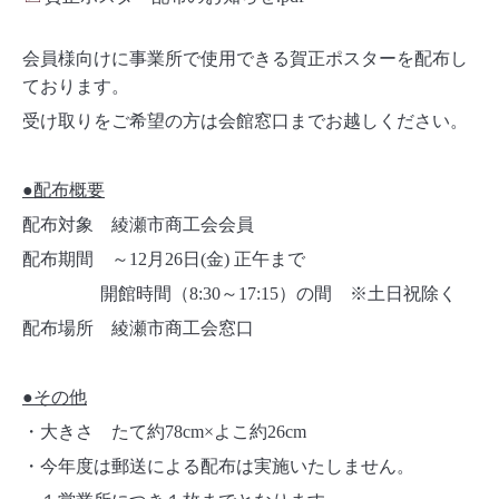
会員様向けに事業所で使用できる賀正ポスターを配布し
ております。
受け取りをご希望の方は会館窓口までお越しください。
●
配布概要
配布対象 綾瀬市商工会会員
配布期間 ～
12
月
26
日
(
金
)
正午まで
開館時間（
8:30
～
17:15
）の間 ※土日祝除く
配布場所 綾瀬市商工会窓口
●
その他
・大きさ たて約
78cm×
よこ約
26cm
・今年度は郵送による配布は実施いたしません。