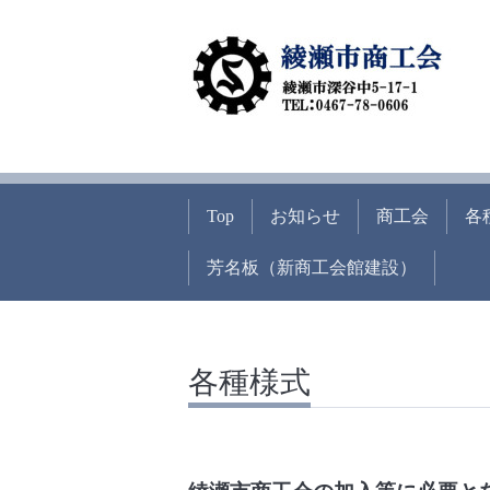
Top
お知らせ
商工会
各
芳名板（新商工会館建設）
各種様式