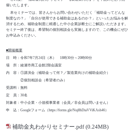
催いたします。
本セミナーでは、皆さんからお問い合わせいただく「補助金ってどんな
制度なの？」「自分が使用できる補助金はあるのか？」といったお悩みを解
消するため、補助金制度に精通した中小企業診断士にご解説いただきます。
セミナー終了後は、希望制の個別相談会も実施しますので、この機会にぜひ
お申込みください。
■開催概要
日 時：令和
7
年
7
月
24
日（木）
18
時
30
分～
20
時
00
分
場 所：綾瀬市商工会館
2
階会議室
内 容：①講演会（補助金って何？／製造業向けの補助金紹介）
②個別相談会（希望者のみ）
受講料：無料
定 員：
30
名
対象者：中小企業・小規模事業者（会員／非会員は問いません）
申 込：
Google
フォーム（
https://forms.gle/Nuj8hDiaVViKAsh46
）
補助金丸わかりセミナー.pdf
(0.24MB)