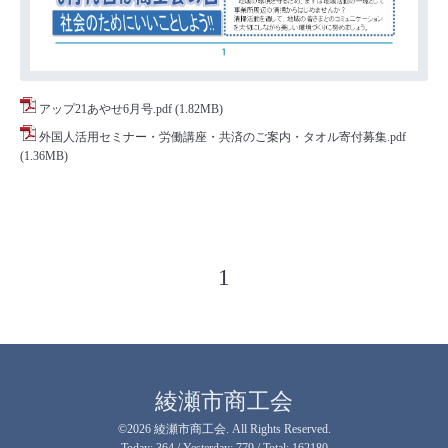
アップ21あやせ6月号.pdf
(1.82MB)
外国人活用セミナー・労働講座・共済のご案内・タオル寄付募集.pdf
(1.36MB)
1
綾瀬市商工会
©2026
綾瀬市商工会
. All Rights Reserved.
Today:
364
/ Yesterday:
779
/ Total:
162180