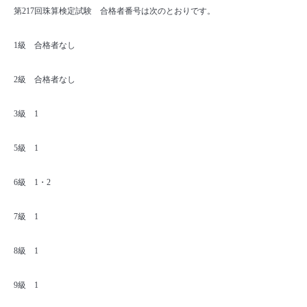
第217回珠算検定試験 合格者番号は次のとおりです。
1級 合格者なし
2級 合格者なし
3級 1
5級 1
6級 1・2
7級 1
8級 1
9級 1