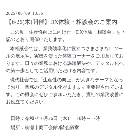
2025
/
06
/
09 13:36
【6/26(木)開催】DX体験・相談会のご案内
この度、生産性向上に向けた「
DX
体験・相談会」を下
記のとおり開催いたします。
本相談会では、業務効率化に役立つさまざまな
IT
ツー
ルの展示や、実機を使った体験コーナーをご用意してお
ります。日々の業務における課題解決や、デジタル化へ
の第一歩としてご活用いただける内容です。
現代社会では「生産性の向上」が大きなテーマとなっ
ており、業務のデジタル化がますます重要視されていま
す。この機会にぜひご参加いただき、貴社の業務改善に
お役立てください。
日時：令和
7
年
6
月
26
日（木）
10
時～
17
時
場所：綾瀬市商工会館
2
階会議室