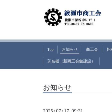
Top
お知らせ
商工会
各
芳名板（新商工会館建設）
お知らせ
2025
07
17 09:31
/
/